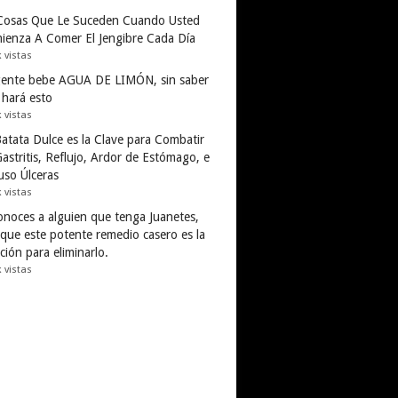
Cosas Que Le Suceden Cuando Usted
ienza A Comer El Jengibre Cada Día
k vistas
gente bebe AGUA DE LIMÓN, sin saber
 hará esto
k vistas
Batata Dulce es la Clave para Combatir
astritis, Reflujo, Ardor de Estómago, e
uso Úlceras
k vistas
conoces a alguien que tenga Juanetes,
 que este potente remedio casero es la
ción para eliminarlo.
k vistas