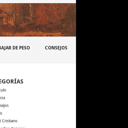
BAJAR DE PESO
CONSEJOS
EGORÍAS
culo
eza
sejos
io
 Cristiano