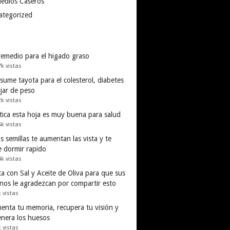
edios Caseros
ategorized
remedio para el higado graso
7k vistas
ume tayota para el colesterol, diabetes
ajar de peso
2k vistas
tica esta hoja es muy buena para salud
5k vistas
s semillas te aumentan las vista y te
e dormir rapido
4k vistas
a con Sal y Aceite de Oliva para que sus
inos le agradezcan por compartir esto
k vistas
enta tu memoria, recupera tu visión y
enera los huesos
k vistas