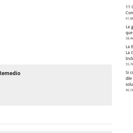
11 
Com
61.8
La 
que
58.4
La 
La G
Incl
55.7
 Remedio
Si 
dile
solu
46.1