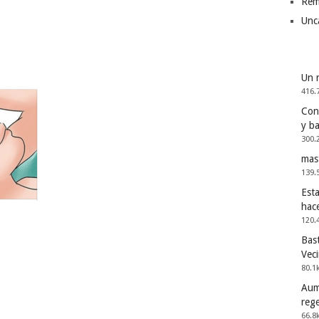
Rem
Unc
Un 
416.
Cons
y b
300.
mas
139.
Esta
hac
120.
Bast
Vec
80.1
Aum
reg
66.8