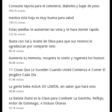
Consume tayota para el colesterol, diabetes y bajar de peso
303.7k vistas
mastica esta hoja es muy buena para salud
140.1k vistas
Estas semillas te aumentan las vista y te hace dormir rapido
122.5k vistas
Basta con Sal y Aceite de Oliva para que sus Vecinos le
agradezcan por compartir esto
80.1k vistas
Aumenta tu memoria, recupera tu visión y regenera los huesos
66.8k vistas
11 Cosas Que Le Suceden Cuando Usted Comienza A Comer El
Jengibre Cada Día
61.8k vistas
La gente bebe AGUA DE LIMÓN, sin saber que hará esto
58.4k vistas
La Batata Dulce es la Clave para Combatir La Gastritis, Reflujo,
Ardor de Estómago, e Incluso Úlceras
55.7k vistas