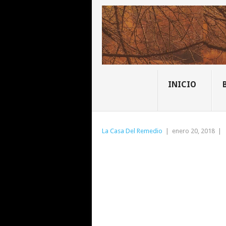
INICIO
La Casa Del Remedio
|
enero 20, 2018
|