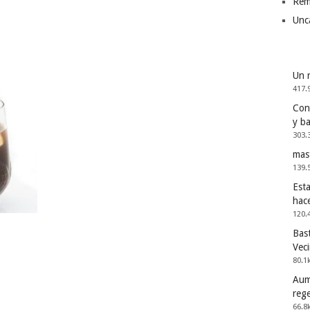
Rem
Unc
Un 
417.
Cons
y b
303.
mas
139.
Esta
hac
120.
Bast
Vec
80.1
Aum
reg
66.8