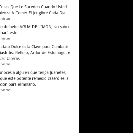
Cosas Que Le Suceden Cuando Usted
ienza A Comer El Jengibre Cada Día
k vistas
gente bebe AGUA DE LIMÓN, sin saber
 hará esto
k vistas
Batata Dulce es la Clave para Combatir
astritis, Reflujo, Ardor de Estómago, e
uso Úlceras
k vistas
conoces a alguien que tenga Juanetes,
 que este potente remedio casero es la
ción para eliminarlo.
k vistas