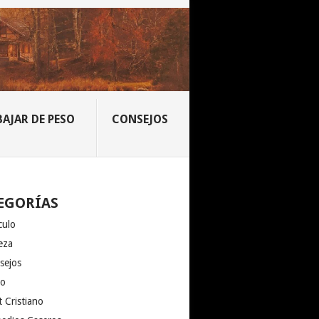
BAJAR DE PESO
CONSEJOS
EGORÍAS
culo
eza
sejos
io
 Cristiano