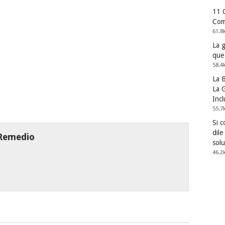
11 
Com
61.8
La 
que
58.4
La 
La G
Incl
55.7
Si 
dile
 Remedio
solu
46.2