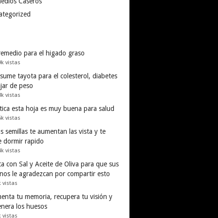
edios Caseros
ategorized
remedio para el higado graso
9k vistas
ume tayota para el colesterol, diabetes
ajar de peso
3k vistas
tica esta hoja es muy buena para salud
5k vistas
s semillas te aumentan las vista y te
e dormir rapido
4k vistas
a con Sal y Aceite de Oliva para que sus
inos le agradezcan por compartir esto
k vistas
enta tu memoria, recupera tu visión y
enera los huesos
k vistas