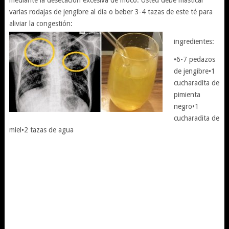
mediante la desecación excesiva de moco. Usted debe masticar
varias rodajas de jengibre al día o beber 3-4 tazas de este té para
aliviar la congestión:
ingredientes:
•6-7 pedazos
de jengibre•1
cucharadita de
pimienta
negro•1
cucharadita de
miel•2 tazas de agua