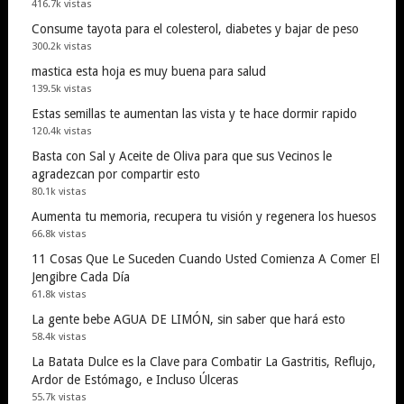
416.7k vistas
Consume tayota para el colesterol, diabetes y bajar de peso
300.2k vistas
mastica esta hoja es muy buena para salud
139.5k vistas
Estas semillas te aumentan las vista y te hace dormir rapido
120.4k vistas
Basta con Sal y Aceite de Oliva para que sus Vecinos le
agradezcan por compartir esto
80.1k vistas
Aumenta tu memoria, recupera tu visión y regenera los huesos
66.8k vistas
11 Cosas Que Le Suceden Cuando Usted Comienza A Comer El
Jengibre Cada Día
61.8k vistas
La gente bebe AGUA DE LIMÓN, sin saber que hará esto
58.4k vistas
La Batata Dulce es la Clave para Combatir La Gastritis, Reflujo,
Ardor de Estómago, e Incluso Úlceras
55.7k vistas