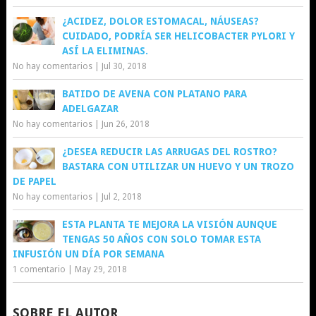
¿ACIDEZ, DOLOR ESTOMACAL, NÁUSEAS?
CUIDADO, PODRÍA SER HELICOBACTER PYLORI Y
ASÍ LA ELIMINAS.
No hay comentarios
|
Jul 30, 2018
BATIDO DE AVENA CON PLATANO PARA
ADELGAZAR
No hay comentarios
|
Jun 26, 2018
¿DESEA REDUCIR LAS ARRUGAS DEL ROSTRO?
BASTARA CON UTILIZAR UN HUEVO Y UN TROZO
DE PAPEL
No hay comentarios
|
Jul 2, 2018
ESTA PLANTA TE MEJORA LA VISIÓN AUNQUE
TENGAS 50 AÑOS CON SOLO TOMAR ESTA
INFUSIÓN UN DÍA POR SEMANA
1 comentario
|
May 29, 2018
SOBRE EL AUTOR