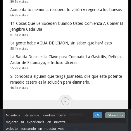
80.1k vistas
Aumenta tu memoria, recupera tu visión y regenera los huesos
66.8k vistas
11 Cosas Que Le Suceden Cuando Usted Comienza A Comer El
Jengibre Cada Día
61.8k vistas
La gente bebe AGUA DE LIMÓN, sin saber que hará esto
58.4k vistas
La Batata Dulce es la Clave para Combatir La Gastritis, Reflujo,
Ardor de Estómago, e Incluso Úlceras
55.7k vistas
Si conoces a alguien que tenga Juanetes, dile que este potente
remedio casero es la solución para eliminarlo.
46.2k vistas
Nosotros utilizamos cookies para
Ok
More Info
mejorar su experiencia en nuestra
© 2026
LA CASA DEL REMEDIO
.
website, buscando en nuestra web,