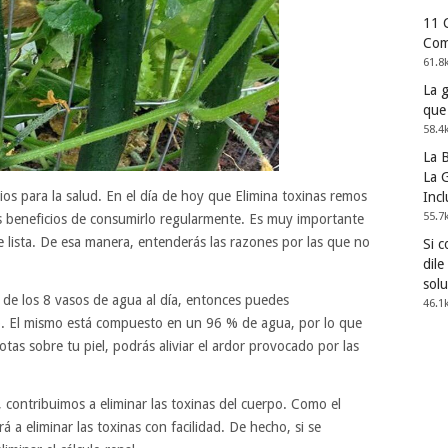
11 
Com
61.8
La 
que
58.4
La 
La G
os para la salud. En el día de hoy que Elimina toxinas remos
Incl
55.7
 beneficios de consumirlo regularmente. Es muy importante
e lista. De esa manera, entenderás las razones por las que no
Si 
dile
solu
gla de los 8 vasos de agua al día, entonces puedes
46.1
. El mismo está compuesto en un 96 % de agua, por lo que
frotas sobre tu piel, podrás aliviar el ardor provocado por las
 contribuimos a eliminar las toxinas del cuerpo. Como el
 a eliminar las toxinas con facilidad. De hecho, si se