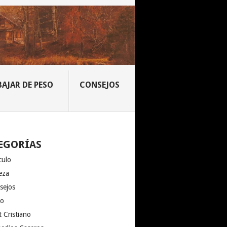
BAJAR DE PESO
CONSEJOS
EGORÍAS
culo
eza
sejos
io
 Cristiano