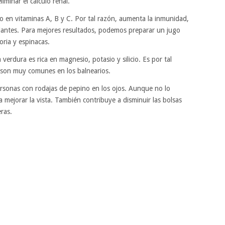
iminar el cálculo renal.
co en vitaminas A, B y C. Por tal razón, aumenta la inmunidad,
iantes. Para mejores resultados, podemos preparar un jugo
ria y espinacas.
 verdura es rica en magnesio, potasio y silicio. Es por tal
 son muy comunes en los balnearios.
ersonas con rodajas de pepino en los ojos. Aunque no lo
mejorar la vista. También contribuye a disminuir las bolsas
eras.