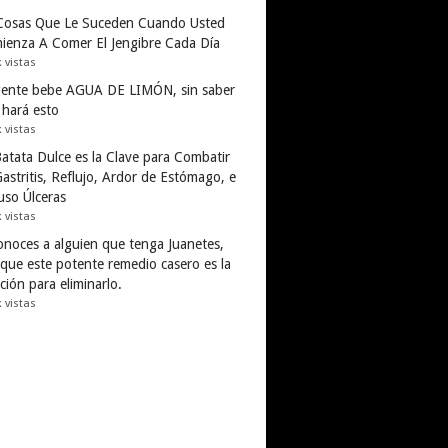
Cosas Que Le Suceden Cuando Usted
ienza A Comer El Jengibre Cada Día
k vistas
gente bebe AGUA DE LIMÓN, sin saber
 hará esto
k vistas
Batata Dulce es la Clave para Combatir
astritis, Reflujo, Ardor de Estómago, e
uso Úlceras
k vistas
conoces a alguien que tenga Juanetes,
 que este potente remedio casero es la
ción para eliminarlo.
k vistas