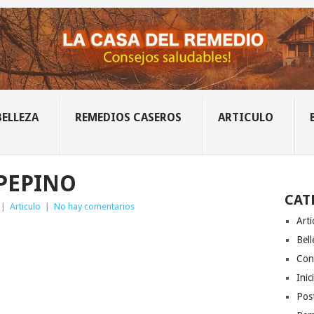
BELLEZA
REMEDIOS CASEROS
ARTICULO
PEPINO
CAT
|
Articulo
|
No hay comentarios
Arti
Bell
Con
Inic
Post