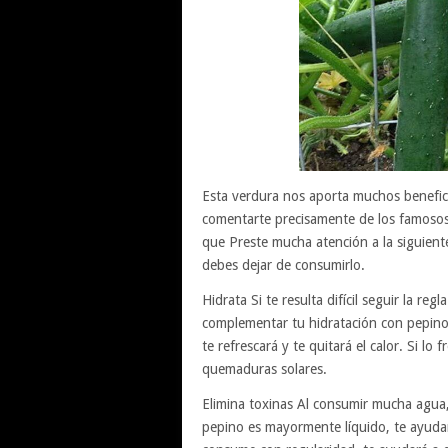
Esta verdura nos aporta muchos benefici
comentarte precisamente de los famosos
que Preste mucha atención a la siguient
debes dejar de consumirlo.
Hidrata Si te resulta difícil seguir la re
complementar tu hidratación con pepino
te refrescará y te quitará el calor. Si lo 
quemaduras solares.
Elimina toxinas Al consumir mucha agua,
pepino es mayormente líquido, te ayudará