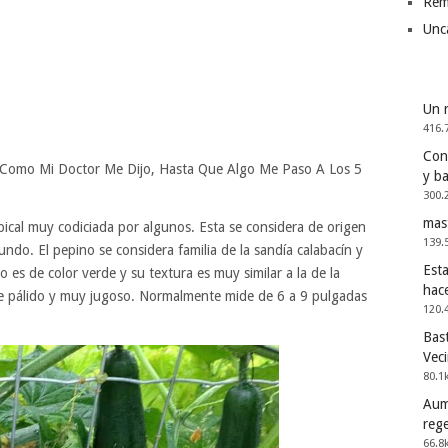
Rem
Unc
Un 
416.
Cons
 Como Mi Doctor Me Dijo, Hasta Que Algo Me Paso A Los 5
y b
300.
mas
pical muy codiciada por algunos. Esta se considera de origen
139.
undo. El pepino se considera familia de la sandía calabacín y
Esta
o es de color verde y su textura es muy similar a la de la
hac
rde pálido y muy jugoso. Normalmente mide de 6 a 9 pulgadas
120.
Bast
Vec
80.1
Aum
reg
66.8