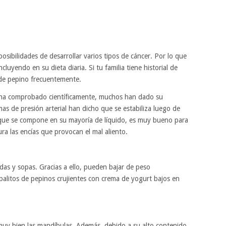
osibilidades de desarrollar varios tipos de cáncer. Por lo que
luyendo en su dieta diaria. Si tu familia tiene historial de
 de pepino frecuentemente.
e ha comprobado científicamente, muchos han dado su
as de presión arterial han dicho que se estabiliza luego de
que se compone en su mayoría de líquido, es muy bueno para
ura las encías que provocan el mal aliento.
s y sopas. Gracias a ello, pueden bajar de peso
alitos de pepinos crujientes con crema de yogurt bajos en
muy bien las mandíbulas. Además, debido a su alto contenido