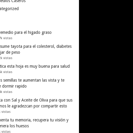
edios Caseros
ategorized
remedio para el higado graso
7k vistas
ume tayota para el colesterol, diabetes
ajar de peso
2k vistas
tica esta hoja es muy buena para salud
5k vistas
s semillas te aumentan las vista y te
e dormir rapido
4k vistas
a con Sal y Aceite de Oliva para que sus
inos le agradezcan por compartir esto
k vistas
enta tu memoria, recupera tu visión y
enera los huesos
k vistas