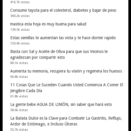
416.7k vistas
Consume tayota para el colesterol, diabetes y bajar de peso
300.2k vistas
mastica esta hoja es muy buena para salud
139.5k vistas
Estas semillas te aumentan las vista y te hace dormir rapido
120.4k vistas
Basta con Sal y Aceite de Oliva para que sus Vecinos le
agradezcan por compartir esto
80.1k vistas
Aumenta tu memoria, recupera tu visión y regenera los huesos
66.8k vistas
11 Cosas Que Le Suceden Cuando Usted Comienza A Comer El
Jengibre Cada Día
61.8k vistas
La gente bebe AGUA DE LIMÓN, sin saber que hará esto
58.4k vistas
La Batata Dulce es la Clave para Combatir La Gastritis, Reflujo,
Ardor de Estómago, e Incluso Úlceras
55.7k vistas