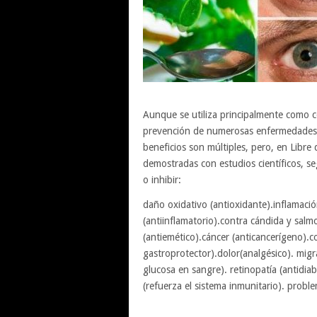
Aunque se utiliza principalmente como c
prevención de numerosas enfermedades y 
beneficios son múltiples, pero, en Libre
demostradas con estudios científicos, se
o inhibir:
daño oxidativo (antioxidante).inflamación
(antiinflamatorio).contra cándida y salm
(antiemético).cáncer (anticancerígeno).col
gastroprotector).dolor(analgésico). mig
glucosa en sangre). retinopatía (antidi
(refuerza el sistema inmunitario). probl