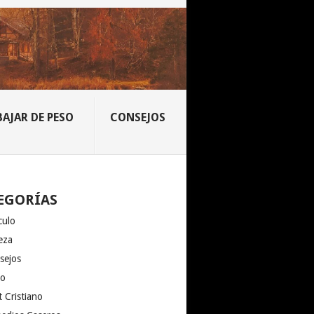
BAJAR DE PESO
CONSEJOS
EGORÍAS
culo
eza
sejos
io
 Cristiano