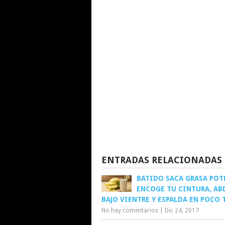
ENTRADAS RELACIONADAS
BATIDO SACA GRASA POT
ENCOGE TU CINTURA, AB
BAJO VIENTRE Y ESPALDA EN POCO 
No hay comentarios
|
Dic 24, 2017