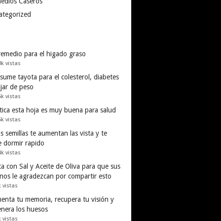
edios Caseros
ategorized
remedio para el higado graso
3k vistas
ume tayota para el colesterol, diabetes
ajar de peso
5k vistas
tica esta hoja es muy buena para salud
5k vistas
s semillas te aumentan las vista y te
e dormir rapido
4k vistas
a con Sal y Aceite de Oliva para que sus
inos le agradezcan por compartir esto
k vistas
enta tu memoria, recupera tu visión y
enera los huesos
k vistas