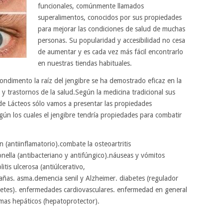
funcionales, comúnmente llamados
superalimentos, conocidos por sus propiedades
para mejorar las condiciones de salud de muchas
personas. Su popularidad y accesibilidad no cesa
de aumentar y es cada vez más fácil encontrarlo
en nuestras tiendas habituales.
ondimento la raíz del jengibre se ha demostrado eficaz en la
trastornos de la salud.Según la medicina tradicional sus
 de Lácteos sólo vamos a presentar las propiedades
gún los cuales el jengibre tendría propiedades para combatir
 (antiinflamatorio).combate la osteoartritis
onella (antibacteriano y antifúngico).náuseas y vómitos
itis ulcerosa (antiúlcerativo,
rañas. asma.demencia senil y Alzheimer. diabetes (regulador
abetes). enfermedades cardiovasculares. enfermedad en general
emas hepáticos (hepatoprotector).