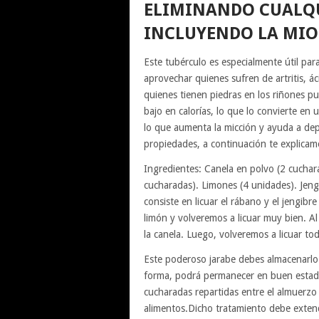
ELIMINANDO CUALQU
INCLUYENDO LA MIOP
Este tubérculo es especialmente útil pa
aprovechar quienes sufren de artritis, ác
quienes tienen piedras en los riñones pue
bajo en calorías, lo que lo convierte en 
lo que aumenta la micción y ayuda a dep
propiedades, a continuación te explica
Ingredientes: Canela en polvo (2 cuchar
cucharadas). Limones (4 unidades). Jen
consiste en licuar el rábano y el jengi
limón y volveremos a licuar muy bien. A
la canela. Luego, volveremos a licuar t
Este poderoso jarabe debes almacenarlo 
forma, podrá permanecer en buen esta
cucharadas repartidas entre el almuerzo y
alimentos.Dicho tratamiento debe exten