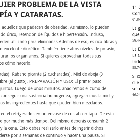
IER PROBLEMA DE LA VISTA
11 
ÍA Y CATARATAS.
Com
61.8
ra aquellos que padecen de obesidad. Asimismo, lo pueden
La 
ido úrico, retención de líquidos e hipertensión. Incluso,
que
58.4
den utilizarlo para eliminarlas.Además de eso, es rico fibras y
un excelente diurético. También tiene altos niveles de potasio,
La 
La G
urar los organismos. Si quieres aprovechar todas sus
Incl
mos cómo hacerlo.
55.7
adas). Rábano picante (2 cucharadas). Miel de abeja (3
Si 
gibre (al gusto). PREPARACIÓN Y USO: El primer paso
dile
bre juntos. Luego de unos minutos, añadiremos el zumo de
solu
46.2
l conseguir una sustancia homogénea, agregaremos la miel y
odos los ingredientes hasta que queden bien mezclados.
en el refrigerados en un envase de cristal con tapa. De esta
do por mucho más tiempo. Del mismo deberás consumir 2
 la cena. Esto debes realizarlo antes de ingerir dichos
derse por 3 semanas de continuo y hacer una pausa. Si