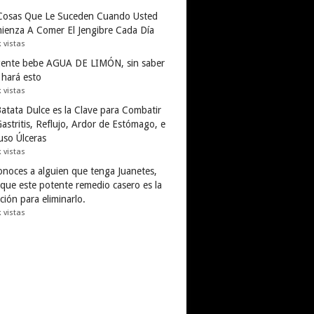
Cosas Que Le Suceden Cuando Usted
ienza A Comer El Jengibre Cada Día
k vistas
gente bebe AGUA DE LIMÓN, sin saber
 hará esto
k vistas
Batata Dulce es la Clave para Combatir
astritis, Reflujo, Ardor de Estómago, e
uso Úlceras
k vistas
conoces a alguien que tenga Juanetes,
 que este potente remedio casero es la
ción para eliminarlo.
k vistas