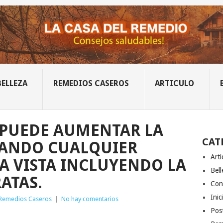
BELLEZA
REMEDIOS CASEROS
ARTICULO
PUEDE AUMENTAR LA
CAT
NANDO CUALQUIER
Arti
A VISTA INCLUYENDO LA
Bell
ATAS.
Con
Inic
Remedios Caseros
|
No hay comentarios
Post