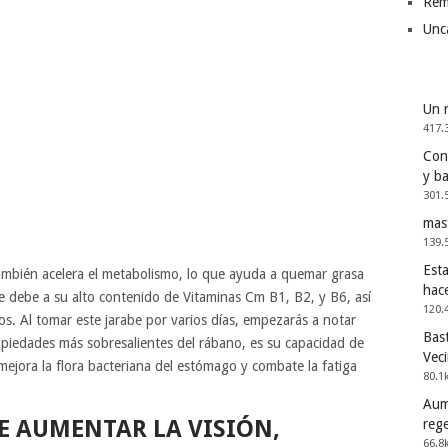
Rem
Unc
Un 
417.
Cons
y b
301.
mas
139.
Esta
 también acelera el metabolismo, lo que ayuda a quemar grasa
hac
 debe a su alto contenido de Vitaminas Cm B1, B2, y B6, así
120.
s. Al tomar este jarabe por varios días, empezarás a notar
Bast
piedades más sobresalientes del rábano, es su capacidad de
Vec
 mejora la flora bacteriana del estómago y combate la fatiga
80.1
Aum
 AUMENTAR LA VISIÓN,
reg
66.8