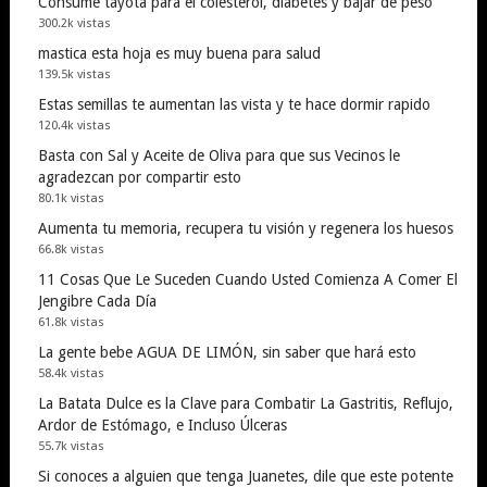
Consume tayota para el colesterol, diabetes y bajar de peso
300.2k vistas
mastica esta hoja es muy buena para salud
139.5k vistas
Estas semillas te aumentan las vista y te hace dormir rapido
120.4k vistas
Basta con Sal y Aceite de Oliva para que sus Vecinos le
agradezcan por compartir esto
80.1k vistas
Aumenta tu memoria, recupera tu visión y regenera los huesos
66.8k vistas
11 Cosas Que Le Suceden Cuando Usted Comienza A Comer El
Jengibre Cada Día
61.8k vistas
La gente bebe AGUA DE LIMÓN, sin saber que hará esto
58.4k vistas
La Batata Dulce es la Clave para Combatir La Gastritis, Reflujo,
Ardor de Estómago, e Incluso Úlceras
55.7k vistas
Si conoces a alguien que tenga Juanetes, dile que este potente