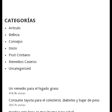
CATEGORÍAS
Articulo
Belleza
Consejos
Inicio
Post Cristiano
Remedios Caseros
Uncategorized
Un remedio para el higado graso
418.9k vistas
Consume tayota para el colesterol, diabetes y bajar de peso
303.7k vistas
mastica esta hoja es muy buena para salud