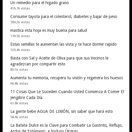
Un remedio para el higado graso
416.7k vistas
Consume tayota para el colesterol, diabetes y bajar de peso
300.2k vistas
mastica esta hoja es muy buena para salud
139.5k vistas
Estas semillas te aumentan las vista y te hace dormir rapido
120.4k vistas
Basta con Sal y Aceite de Oliva para que sus Vecinos le
agradezcan por compartir esto
80.1k vistas
Aumenta tu memoria, recupera tu visión y regenera los huesos
66.8k vistas
11 Cosas Que Le Suceden Cuando Usted Comienza A Comer El
Jengibre Cada Día
61.8k vistas
La gente bebe AGUA DE LIMÓN, sin saber que hará esto
58.4k vistas
La Batata Dulce es la Clave para Combatir La Gastritis, Reflujo,
Ardor de Estómago, e Incluso Úlceras