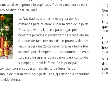
 material se impone a lo espiritual. Y de esa manera se está
11 
ero sentido de la Navidad.
Com
61.8
La Navidad es una fecha escogida por los
La 
cristianos para celebrar el nacimiento del hijo de
que
Dios, que vino a la tierra para pagar por
58.4
nuestros pecados y garantizarnos la vida eterna.
La 
Aunque ciertamente no existen pruebas de que
La G
Jesús naciera un 25 de diciembre, esa fecha fue
Incl
asumida por el emperador Constantino, quien en
55.7
su deseo de usar a los cristianos para consolidar
Si 
su imperio, tomó la fecha de la principal
dile
oincidir con el supuesto nacimiento de Jesús. Ya por
solu
46.1
mo la del nacimiento del hijo de Dios, quien vino a liberarnos
a vida eterna.