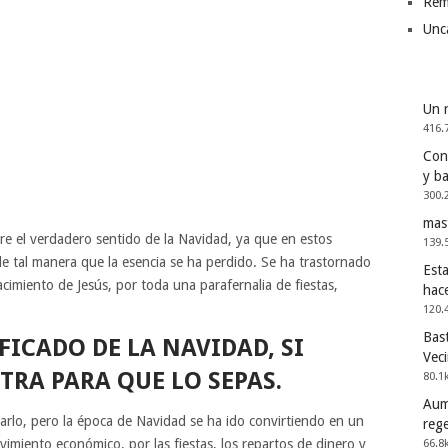
Rem
Unc
Un 
416.
Cons
y b
300.
mas
re el verdadero sentido de la Navidad, ya que en estos
139.
e tal manera que la esencia se ha perdido. Se ha trastornado
Esta
nacimiento de Jesús, por toda una parafernalia de fiestas,
hac
120.
Bast
FICADO DE LA NAVIDAD, SI
Vec
TRA PARA QUE LO SEPAS.
80.1
Aum
rlo, pero la época de Navidad se ha ido convirtiendo en un
reg
miento económico, por las fiestas, los repartos de dinero y
66.8