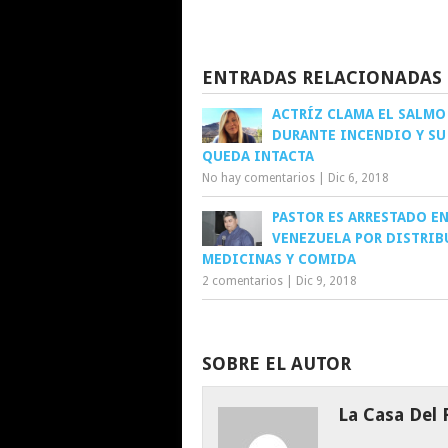
ENTRADAS RELACIONADAS
ACTRÍZ CLAMA EL SALMO
DURANTE INCENDIO Y SU
QUEDA INTACTA
No hay comentarios
|
Dic 6, 2018
PASTOR ES ARRESTADO E
VENEZUELA POR DISTRIB
MEDICINAS Y COMIDA
2 comentarios
|
Dic 9, 2018
SOBRE EL AUTOR
La Casa Del