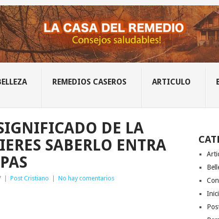
BELLEZA
REMEDIOS CASEROS
ARTICULO
SIGNIFICADO DE LA
CAT
UIERES SABERLO ENTRA
Arti
EPAS
Bell
7
|
Post Cristiano
|
No hay comentarios
Con
Inic
Post