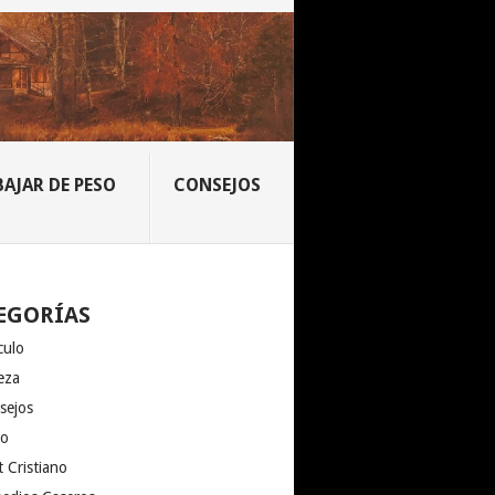
BAJAR DE PESO
CONSEJOS
EGORÍAS
culo
eza
sejos
io
 Cristiano