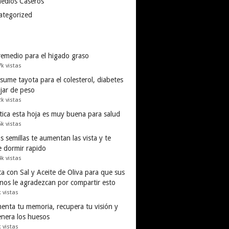
edios Caseros
ategorized
remedio para el higado graso
7k vistas
ume tayota para el colesterol, diabetes
ajar de peso
2k vistas
tica esta hoja es muy buena para salud
5k vistas
s semillas te aumentan las vista y te
e dormir rapido
4k vistas
a con Sal y Aceite de Oliva para que sus
inos le agradezcan por compartir esto
k vistas
enta tu memoria, recupera tu visión y
enera los huesos
k vistas