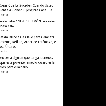
Cosas Que Le Suceden Cuando Usted
ienza A Comer El Jengibre Cada Día
k vistas
gente bebe AGUA DE LIMÓN, sin saber
 hará esto
k vistas
Batata Dulce es la Clave para Combatir
astritis, Reflujo, Ardor de Estómago, e
uso Úlceras
k vistas
conoces a alguien que tenga Juanetes,
 que este potente remedio casero es la
ción para eliminarlo.
k vistas