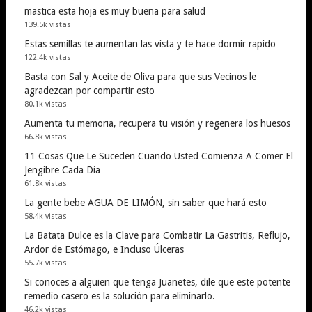
mastica esta hoja es muy buena para salud
139.5k vistas
Estas semillas te aumentan las vista y te hace dormir rapido
122.4k vistas
Basta con Sal y Aceite de Oliva para que sus Vecinos le
agradezcan por compartir esto
80.1k vistas
Aumenta tu memoria, recupera tu visión y regenera los huesos
66.8k vistas
11 Cosas Que Le Suceden Cuando Usted Comienza A Comer El
Jengibre Cada Día
61.8k vistas
La gente bebe AGUA DE LIMÓN, sin saber que hará esto
58.4k vistas
La Batata Dulce es la Clave para Combatir La Gastritis, Reflujo,
Ardor de Estómago, e Incluso Úlceras
55.7k vistas
Si conoces a alguien que tenga Juanetes, dile que este potente
remedio casero es la solución para eliminarlo.
46.2k vistas